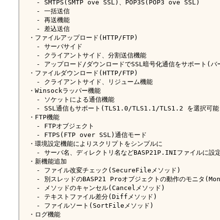
    - SMTPS(SMTP ove SSL)、POP3S(POP3 ove SSL)

    - 一括送信

    - 再送機能

    - 差込送信

  ・ファイルアップロード(HTTP/FTP)

    - サーバサイド

    - クライアントサイド、分割送信機能

    - アップロード/ダウンロードでSSL暗号化通信をサポート(バージ
  ・ファイルダウンロード(HTTP/FTP)

    - クライアントサイド、リジューム機能

  ・Winsockラッパー機能

    - ソケットによる通信機能

    - SSL通信もサポート(TLS1.0/TLS1.1/TLS1.2 を選択可能)
  ・FTP機能

    - FTPオブジェクト

    - FTPS(FTP over SSL)通信モード

  ・環境設定機能によりスクリプトをシンプルに

    - サーバ名、ディレクトリ名などBASP21P.INIファイルに設定
  ・新機能追加

    - ファイル改変チェック(SecureFileメソッド)

    - 別スレッドのBASP21 Proオブジェクトの動作のモニタ(Mon
    - メソッドのキャンセル(Cancelメソッド)

    - テキストファイル差分(Diffメソッド)

    - ファイルソート(SortFileメソッド)

  ・ログ機能
