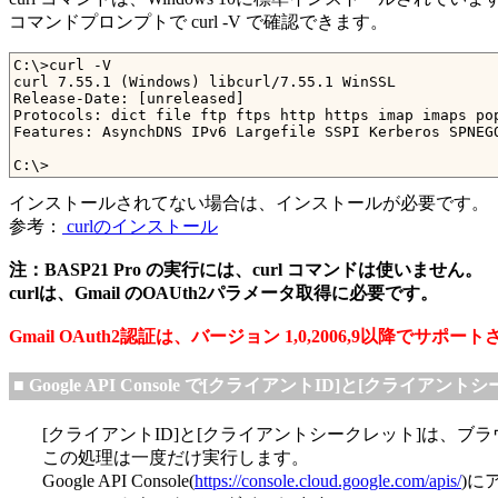
コマンドプロンプトで curl -V で確認できます。
C:\>curl -V

curl 7.55.1 (Windows) libcurl/7.55.1 WinSSL

Release-Date: [unreleased]

Protocols: dict file ftp ftps http https imap imaps pop
Features: AsynchDNS IPv6 Largefile SSPI Kerberos SPNEGO
インストールされてない場合は、インストールが必要です。
参考：
curlのインストール
注：BASP21 Pro の実行には、curl コマンドは使いません。
curlは、Gmail のOAUth2パラメータ取得に必要です。
Gmail OAuth2認証は、バージョン 1,0,2006,9以降でサポー
■ Google API Console で[クライアントID]と[クライア
[クライアントID]と[クライアントシークレット]は、ブ
この処理は一度だけ実行します。
Google API Console(
https://console.cloud.google.com/apis/
)に