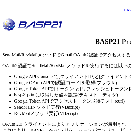
[BAS
BASP21 Pr
SendMail/RcvMailメソッドでGmail OAuth2認証でアク
OAuth2認証でSendMail/RcvMailメソッドを実行するには
Google API Console で[クライアントID]と[クライ
Google OAuth APIで[認証コード]を取得(ブラウザ)
Google Token APIで[トークン]と[リフレッシュトークン]を
basp21p.iniに取得した値を設定(テキストエディタ)
Google Token APIでアクセストークン取得テスト(curl)
SendMailメソッド実行(VBscript)
RcvMailメソッド実行(VBscript)
OAuth 2.0 クライアントによりアプリケーションが識別され
これにより、BASP21 Proアプリケーションがエンドユーザーに代わ