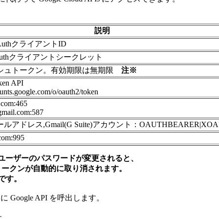
説明
 OAuthクライアントID
 Oauthクライアントシークレット
シュトークン。有効期限は無期限
注※
ken API
ounts.google.com/o/oauth2/token
.com:465
gmail.com:587
アドレス,Gmail(G Suite)アカウント：OAUTHBEARER|XOA
com:995
め、ユーザーのパスワードが変更されると、
0 トークンが自動的に取り消されます。
です。
Google API を呼出します。
す。