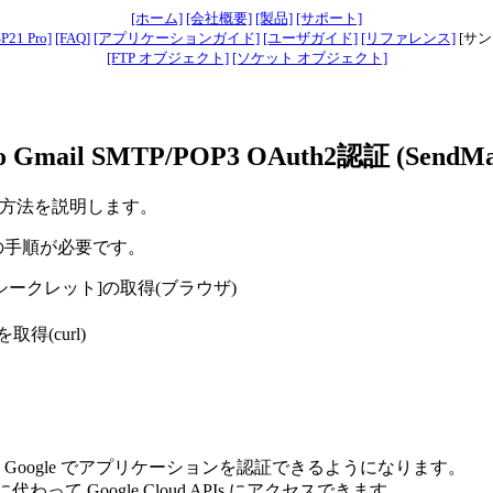
[ホーム]
[会社概要]
[製品]
[サポート]
P21 Pro]
[FAQ]
[アプリケーションガイド]
[ユーザガイド]
[リファレンス]
[サン
[FTP オブジェクト]
[ソケット オブジェクト]
o Gmail SMTP/POP3 OAuth2認証 (SendMai
セスする方法を説明します。
以下の手順が必要です。
アントシークレット]の取得(ブラウザ)
取得(curl)
、 Google でアプリケーションを認証できるようになります。
って Google Cloud APIs にアクセスできます。