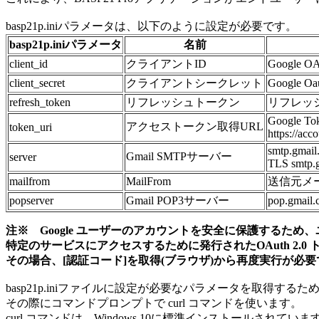
basp21p.iniパラメータは、以下のように設定が必要です。
basp21p.iniパラメータ
名前
client_id
クライアントID
Google
client_secret
クライアントシークレット
Google
refresh_token
リフレッシュトークン
リフレッ
Google To
アクセストークン取得URL
token_uri
https://acc
smtp.gmail
Gmail SMTPサーバー
server
TLS smtp.
mailfrom
MailFrom
送信元メール
popserver
Gmail POP3サーバー
pop.gmail.
注※ Google ユーザーのアカウントを安全に保護するた
特定のサービスにアクセスするために発行されたOAuth 2.
その場合、[認証コード]を取得(ブラウザ)から再度実行が必要
basp21p.iniファイルに設定が必要なパラメータを取得するために 
その際にコマンドプロンプトで curl コマンドを使います。
curl コマンドは、Windows 10に標準インストールされていま