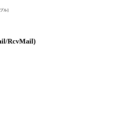
プル]
l/RcvMail)